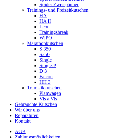
Spider Zweispänner
Trainings- und Freizeitkutschen
HA
HA II
Leon
Trainingsbreak
WIPO
Marathonkutschen
S 350
S250
Single
Single-P
D 3
Falcon
HH 3
Touristikkutschen
Planwagen
Vis á Vis
Gebrauchte Kutschen
Wir über uns
Reparaturen
Kontakt
AGB
Zahlungsmöglichkeiten