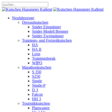
Neufahrzeuge
Dressurkutschen
Spider Einspänner
Spider Modell Brenner
Spider Zweispänner
Trainings- und Freizeitkutschen
HA
HA II
Leon
Trainingsbreak
WIPO
Marathonkutschen
S 350
S250
Single
Single-P
D 3
Falcon
HH 3
Touristikkutschen
Planwagen